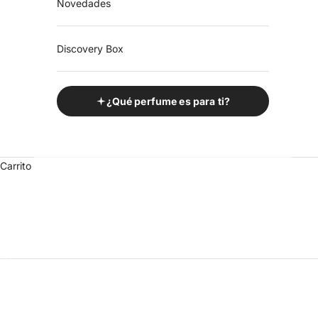
Novedades
Discovery Box
¿Qué perfume es para ti?
Carrito
Ir al artículo 1
Ir al artículo 2
Ir al artículo 3