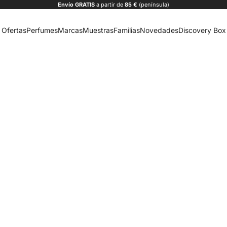
Envío
GRATIS
a partir de
85 €
(península)
Ofertas
Perfumes
Marcas
Muestras
Familias
Novedades
Discovery Box