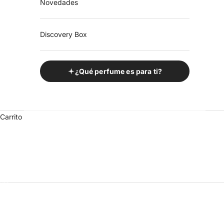
Novedades
Discovery Box
¿Qué perfume es para ti?
Carrito
Ir al artículo 1
Ir al artículo 2
Ir al artículo 3