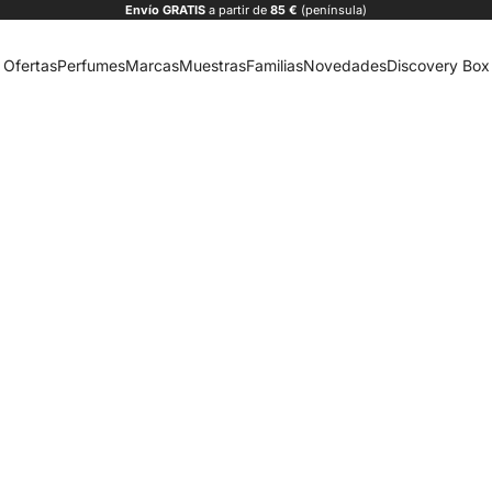
Envío
GRATIS
a partir de
85 €
(península)
Ofertas
Perfumes
Marcas
Muestras
Familias
Novedades
Discovery Box