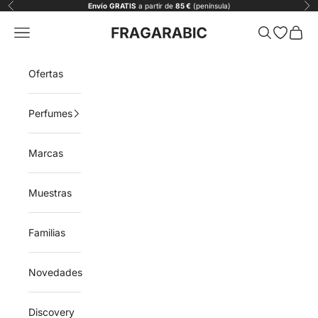
Ir al contenido
Envío
GRATIS
a partir de
85 €
(península)
Anterior
Sig
Fragarabic
Menú
Buscar
Abrir list
Carrit
Ofertas
Perfumes
Marcas
Muestras
Familias
Novedades
Discovery