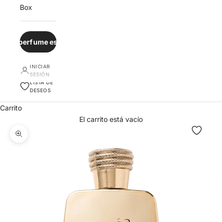
Box
¿Qué perfume es para ti?
INICIAR
SESIÓN
LISTA DE
DESEOS
Carrito
El carrito está vacío
Zoom