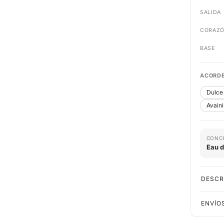
SALIDA
CORAZ
BASE
ACORDE
Dulce
Avaini
CONC
Eau 
DESCR
ENVÍO