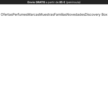
Envío
GRATIS
a partir de
85 €
(península)
Ofertas
Perfumes
Marcas
Muestras
Familias
Novedades
Discovery Box