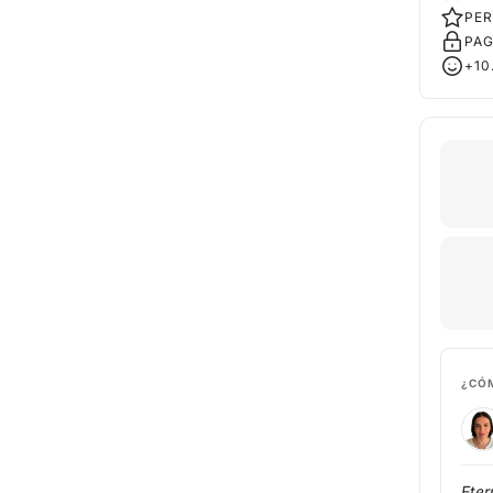
PER
PAG
+10
¿CÓ
Eter