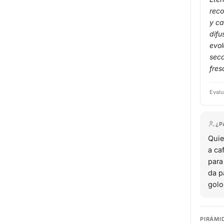
reco
y ca
difu
evol
sec
fres
Evalu
¿P
Quie
a ca
para
da p
golo
PIRÁMI