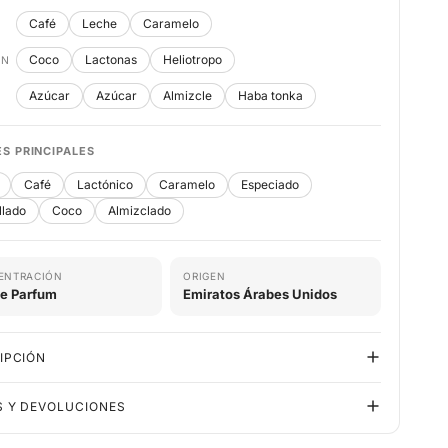
Café
Leche
Caramelo
Coco
Lactonas
Heliotropo
ÓN
Azúcar
Azúcar
Almizcle
Haba tonka
S PRINCIPALES
Café
Lactónico
Caramelo
Especiado
llado
Coco
Almizclado
ENTRACIÓN
ORIGEN
de Parfum
Emiratos Árabes Unidos
IPCIÓN
S Y DEVOLUCIONES