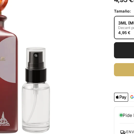
Tamaño:
3ML (M
Decant 
4,95 €
Pide 
ENV