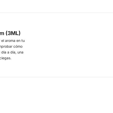
um (3ML)
 el aroma en tu
comprobar cómo
 día a día, una
ciegas.