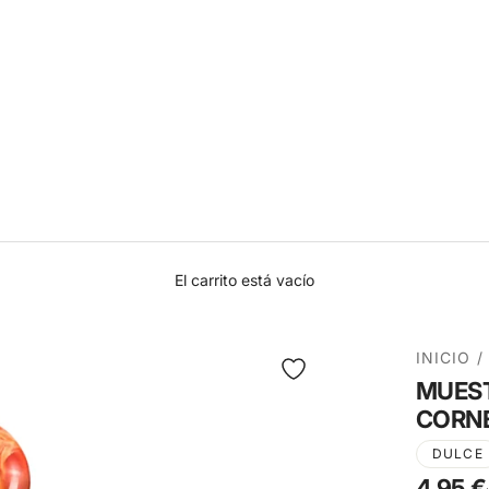
El carrito está vacío
INICIO
/
MUEST
CORNE
DULCE
4,95 €