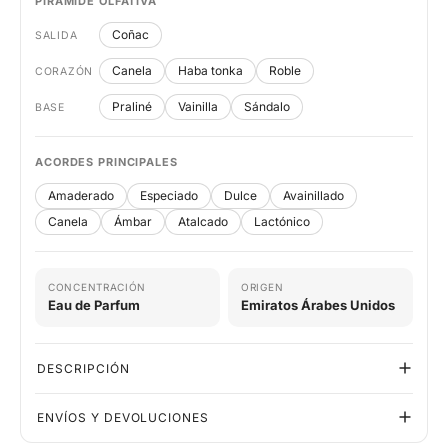
PIRÁMIDE OLFATIVA
Coñac
SALIDA
Canela
Haba tonka
Roble
CORAZÓN
Praliné
Vainilla
Sándalo
BASE
ACORDES PRINCIPALES
Amaderado
Especiado
Dulce
Avainillado
Canela
Ámbar
Atalcado
Lactónico
CONCENTRACIÓN
ORIGEN
Eau de Parfum
Emiratos Árabes Unidos
DESCRIPCIÓN
ENVÍOS Y DEVOLUCIONES