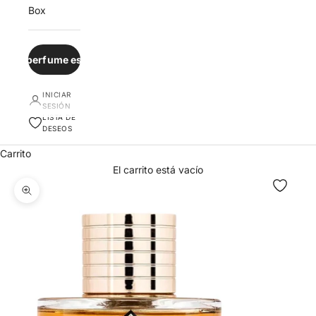
Box
¿Qué perfume es para ti?
INICIAR
SESIÓN
LISTA DE
DESEOS
Carrito
El carrito está vacío
Zoom