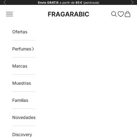
Ir al contenido
Envío
GRATIS
a partir de
85 €
(península)
Anterior
Sig
Fragarabic
Menú
Buscar
Abrir list
Carrit
Ofertas
Perfumes
Marcas
Muestras
Familias
Novedades
Discovery