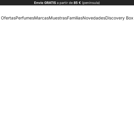
Envío
GRATIS
a partir de
85 €
(península)
Ofertas
Perfumes
Marcas
Muestras
Familias
Novedades
Discovery Box