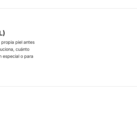
L)
propia piel antes
luciona, cuánto
n especial o para