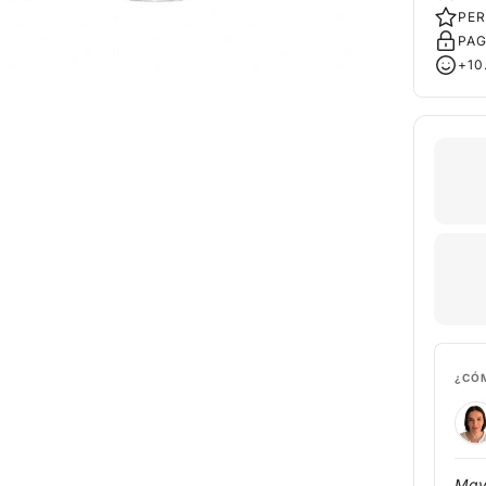
PER
PAG
+10
¿CÓ
Maya