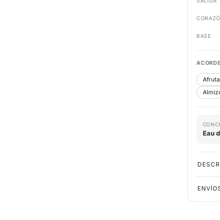
SALIDA
CORAZ
BASE
ACORDE
Afrut
Almiz
CONC
Eau 
DESCR
ENVÍO