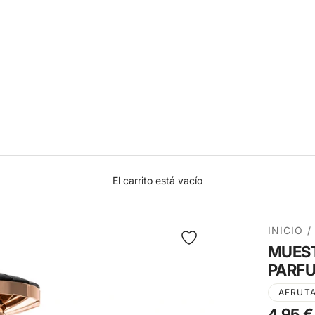
El carrito está vacío
INICIO
/
MUEST
PARFU
AFRUT
4,95 €