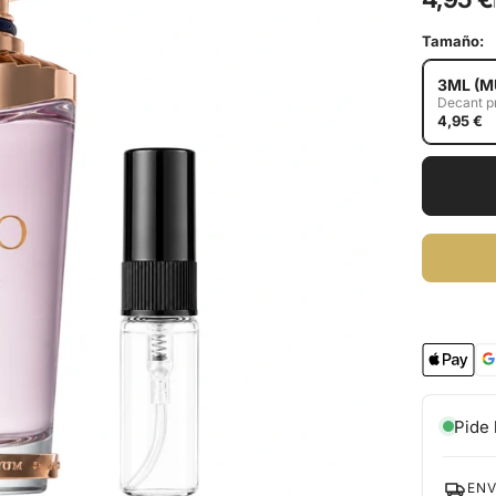
Tamaño:
3ML (M
Decant 
4,95 €
Pide 
ENV