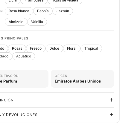
Lichi
Frambuesa
Hojas de violeta
Rosa blanca
Peonía
Jazmín
ÓN
Almizcle
Vainilla
S PRINCIPALES
ado
Rosas
Fresco
Dulce
Floral
Tropical
clado
Acuático
ENTRACIÓN
ORIGEN
de Parfum
Emiratos Árabes Unidos
IPCIÓN
S Y DEVOLUCIONES