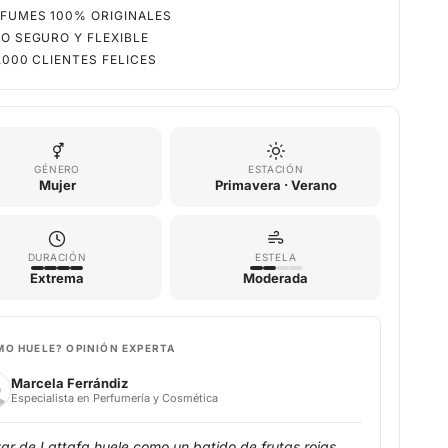
FUMES 100% ORIGINALES
O SEGURO Y FLEXIBLE
.000 CLIENTES FELICES
GÉNERO
ESTACIÓN
Mujer
Primavera · Verano
DURACIÓN
ESTELA
Extrema
Moderada
MO HUELE? OPINIÓN EXPERTA
Marcela Ferrándiz
Especialista en Perfumería y Cosmética
r de Lattafa huele como un batido de frutas rojas