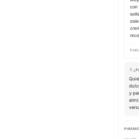
con 
sali
asie
crem
rec
Evalu
¿P
Quie
dulc
y par
almi
versá
PIRÁMI