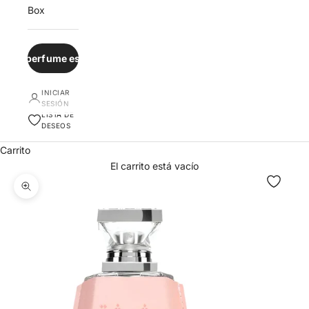
Box
¿Qué perfume es para ti?
INICIAR
SESIÓN
LISTA DE
DESEOS
Carrito
El carrito está vacío
Zoom