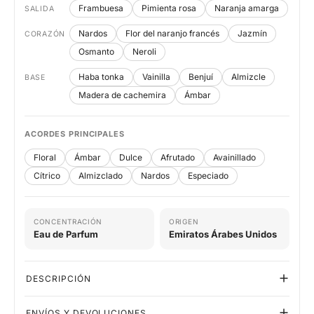
Frambuesa
Pimienta rosa
Naranja amarga
SALIDA
Nardos
Flor del naranjo francés
Jazmín
CORAZÓN
Osmanto
Neroli
Haba tonka
Vainilla
Benjuí
Almizcle
BASE
Madera de cachemira
Ámbar
ACORDES PRINCIPALES
Floral
Ámbar
Dulce
Afrutado
Avainillado
Cítrico
Almizclado
Nardos
Especiado
CONCENTRACIÓN
ORIGEN
Eau de Parfum
Emiratos Árabes Unidos
DESCRIPCIÓN
ENVÍOS Y DEVOLUCIONES