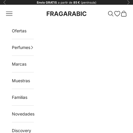
Ir al contenido
Envío
GRATIS
a partir de
85 €
(península)
Anterior
Sig
Fragarabic
Menú
Buscar
Abrir list
Carrit
Ofertas
Perfumes
Marcas
Muestras
Familias
Novedades
Discovery