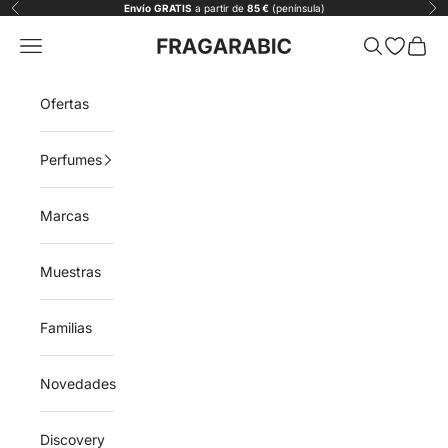
Ir al contenido
Envío
GRATIS
a partir de
85 €
(península)
Anterior
Sig
Fragarabic
Menú
Buscar
Abrir list
Carrit
Ofertas
Perfumes
Marcas
Muestras
Familias
Novedades
Discovery