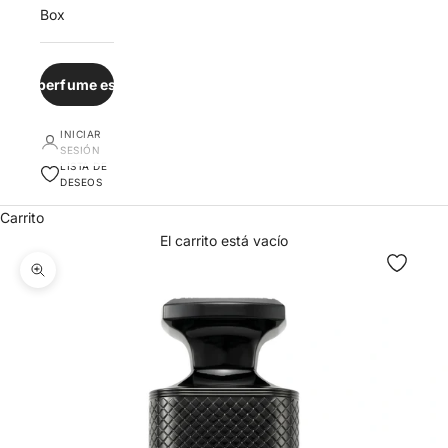
Box
¿Qué perfume es para ti?
INICIAR
SESIÓN
LISTA DE
DESEOS
Carrito
El carrito está vacío
Zoom