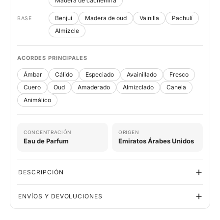
Madera de cachemira
Benjuí
Madera de oud
Vainilla
Pachulí
BASE
Almizcle
ACORDES PRINCIPALES
Ámbar
Cálido
Especiado
Avainillado
Fresco
Cuero
Oud
Amaderado
Almizclado
Canela
Animálico
CONCENTRACIÓN
ORIGEN
Eau de Parfum
Emiratos Árabes Unidos
DESCRIPCIÓN
ENVÍOS Y DEVOLUCIONES